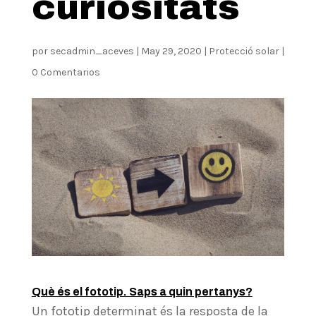
curiositats
por
secadmin_aceves
|
May 29, 2020
|
Protecció solar
|
0 Comentarios
Què és el fototip. Saps a quin pertanys?
Un fototip determinat és la resposta de la