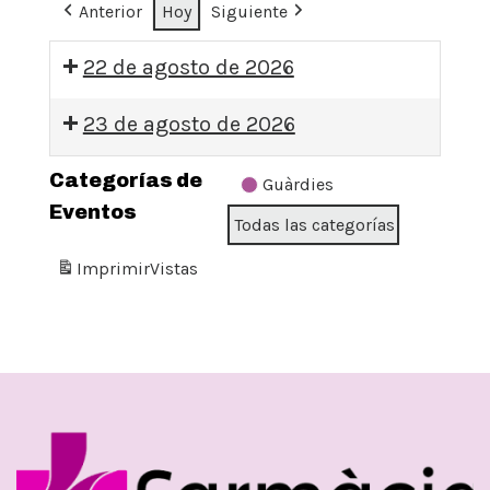
Anterior
Hoy
Siguiente
22 de agosto de 2026
09:00:
23 de agosto de 2026
GUÀRDIA
09:00:
DISSABTE
Categorías de
Guàrdies
GUÀRDIA
Eventos
Todas las categorías
DIUMENGE
Imprimir
Vistas