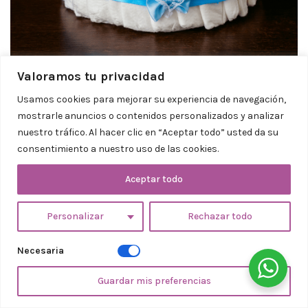
Valoramos tu privacidad
Usamos cookies para mejorar su experiencia de navegación,
mostrarle anuncios o contenidos personalizados y analizar
nuestro tráfico. Al hacer clic en “Aceptar todo” usted da su
consentimiento a nuestro uso de las cookies.
Cistelles i
Aceptar todo
pastissos
Personalizar
Rechazar todo
Necesaria
De bolquers
Guardar mis preferencias