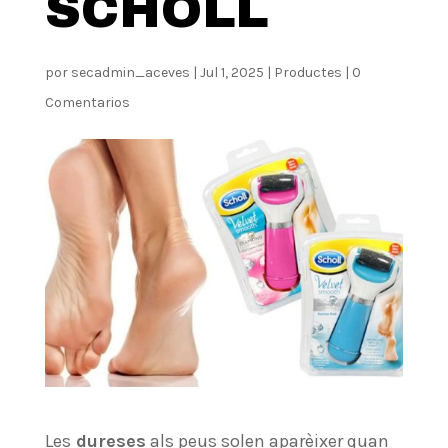
SCHOLL
por
secadmin_aceves
|
Jul 1, 2025
|
Productes
|
0
Comentarios
Les
dureses
als peus solen aparèixer quan