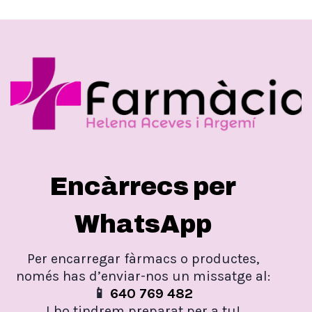
Encàrrecs per
WhatsApp
Per encarregar fàrmacs o productes,
només has d’enviar-nos un missatge al:
📱
640 769 482
I ho tindrem preparat per a tu!