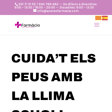
931 71 31 55 / 640 769 482 -- De dilluns a divendres:
9:00 – 13:30 / 16:00 – 20:00 -- Dissabtes: 9:00 – 13:30
info@acevesfarmacia.com
CUIDA’T ELS
PEUS AMB
LA LLIMA