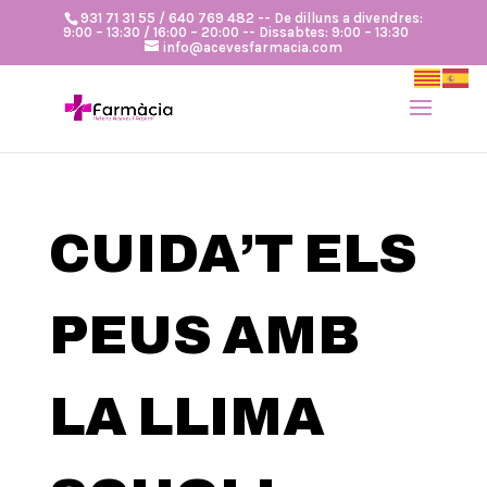
931 71 31 55 / 640 769 482 -- De dilluns a divendres:
9:00 – 13:30 / 16:00 – 20:00 -- Dissabtes: 9:00 – 13:30
info@acevesfarmacia.com
CUIDA’T ELS
PEUS AMB
LA LLIMA