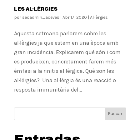
LES AL·LÈRGIES
por
secadmin_aceves
|
Abr 17, 2020
|
Al·lèrgies
Aquesta setmana parlarem sobre les
al·lèrgies ja que estem en una època amb
gran incidència. Explicarem què són i com
es produeixen, concretament farem més
èmfasi a la rinitis al·lèrgica. Què son les
al·lèrgies? Una al·lèrgia és una reacció o
resposta immunitària del...
Buscar
Entradas