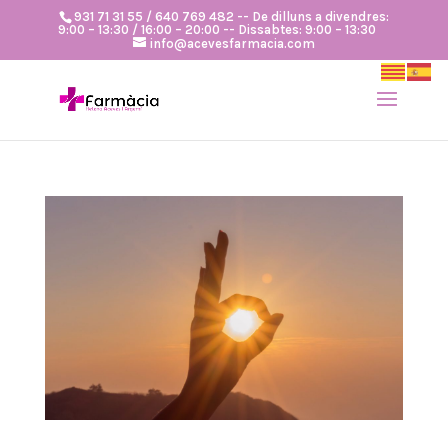
931 71 31 55 / 640 769 482 -- De dilluns a divendres:
9:00 – 13:30 / 16:00 – 20:00 -- Dissabtes: 9:00 – 13:30
info@acevesfarmacia.com