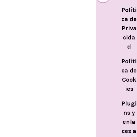
Políti
ca de
Priva
cida
d
Políti
ca de
Cook
ies
Plugi
ns y
enla
ces a