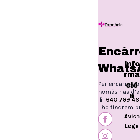
Encàrr
Info
Whats
rma
Per encarregar
ció
només has d’e
n
📱
640 769 48
I ho tindrem p
Aviso
Lega
l