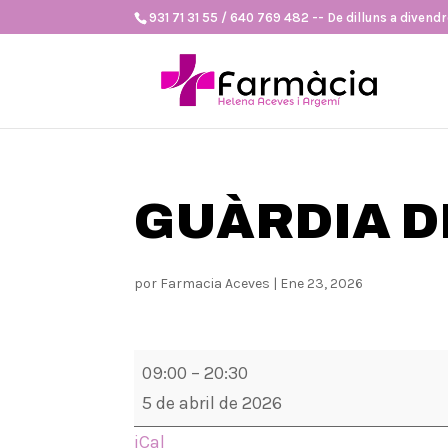
931 71 31 55 / 640 769 482 -- De dilluns a divendre
GUÀRDIA 
por
Farmacia Aceves
|
Ene 23, 2026
GUÀRDIA
09:00
–
20:30
DIUMENGE
5 de abril de 2026
iCal