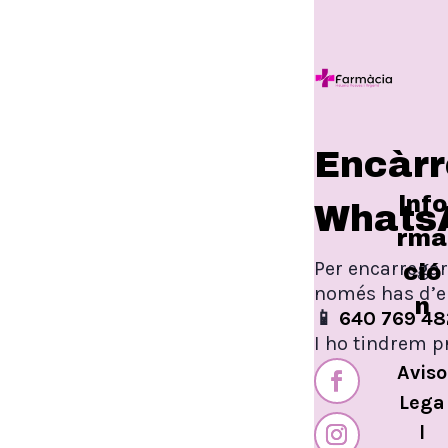
Encàrr
Info
Whats
rma
Per encarregar
ció
només has d’e
n
📱
640 769 48
I ho tindrem p
Aviso
Lega
l