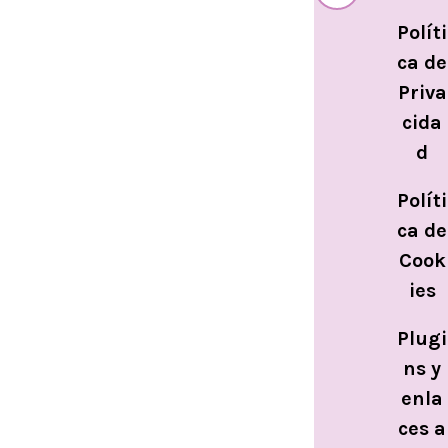
Políti
ca de
Priva
cida
d
Políti
ca de
Cook
ies
Plugi
ns y
enla
ces a