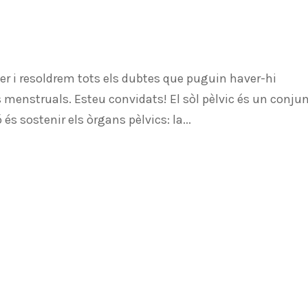
ller i resoldrem tots els dubtes que puguin haver-hi
es menstruals. Esteu convidats! El sòl pèlvic és un conju
és sostenir els òrgans pèlvics: la...