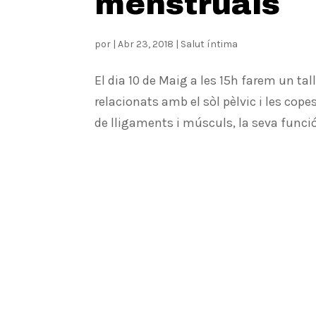
menstruals
por
|
Abr 23, 2018
|
Salut íntima
El dia 10 de Maig a les 15h farem un ta
relacionats amb el sòl pèlvic i les cop
de lligaments i músculs, la seva funció 