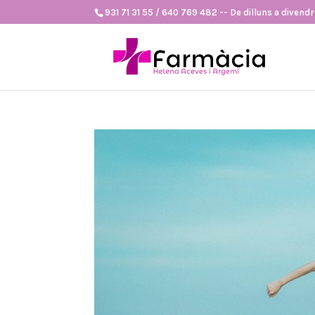
931 71 31 55 / 640 769 482 -- De dilluns a divendre