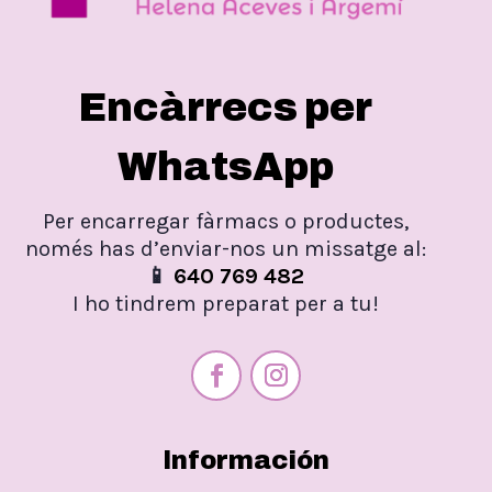
Encàrrecs per
WhatsApp
Per encarregar fàrmacs o productes,
només has d’enviar-nos un missatge al:
📱
640 769 482
I ho tindrem preparat per a tu!
Información