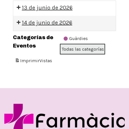
13 de junio de 2026
09:00:
14 de junio de 2026
GUÀRDIA
09:00:
DISSABTE
Categorías de
Guàrdies
GUÀRDIA
Eventos
Todas las categorías
DIUMENGE
Imprimir
Vistas