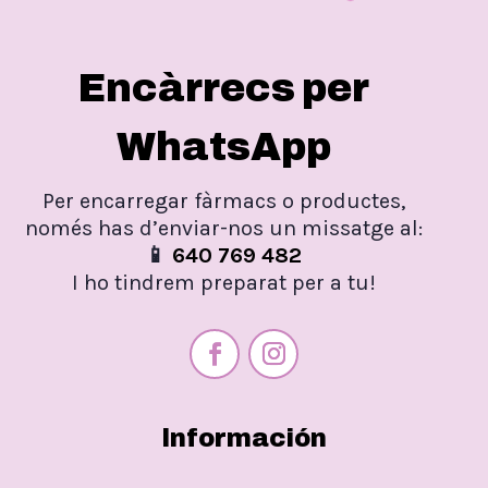
Encàrrecs per
WhatsApp
Per encarregar fàrmacs o productes,
només has d’enviar-nos un missatge al:
📱
640 769 482
I ho tindrem preparat per a tu!
Información