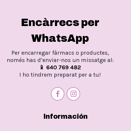
Encàrrecs per
WhatsApp
Per encarregar fàrmacs o productes,
només has d’enviar-nos un missatge al:
📱
640 769 482
I ho tindrem preparat per a tu!
Información