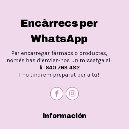
Encàrrecs per
WhatsApp
Per encarregar fàrmacs o productes,
només has d’enviar-nos un missatge al:
📱
640 769 482
I ho tindrem preparat per a tu!
Información