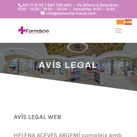
931 71 31 55 / 640 769 482 -- De dilluns a divendres:
9:00 – 13:30 / 16:00 – 20:00 -- Dissabtes: 9:00 – 13:30
info@acevesfarmacia.com
AVÍS LEGAL
AVÍS LEGAL WEB
HELENA ACEVES ARGEMÍ compleix amb