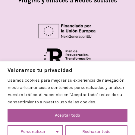
Plugins y enlaces a Redes Sociales
Valoramos tu privacidad
Usamos cookies para mejorar su experiencia de navegación,
mostrarle anuncios o contenidos personalizados y analizar
© 2026
Helena Aceves Argemi | Todos los
nuestro tráfico. Al hacer clic en “Aceptar todo” usted da su
derechos reservados. Diseñado
consentimiento a nuestro uso de las cookies.
con
❤
por
Adelanta Publicidad
Aceptar todo
Personalizar
Rechazar todo