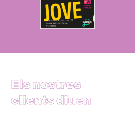
Els nostres
clients diuen