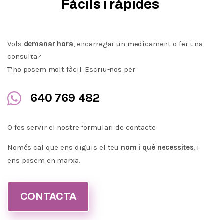
Fàcils i ràpides
Vols
demanar hora
, encarregar un medicament o fer una
consulta?
T’ho posem molt fàcil: Escriu-nos per

640 769 482
O fes servir el nostre
formulari de contacte
Només cal que ens diguis el teu
nom i què necessites
, i
ens posem en marxa.
CONTACTA